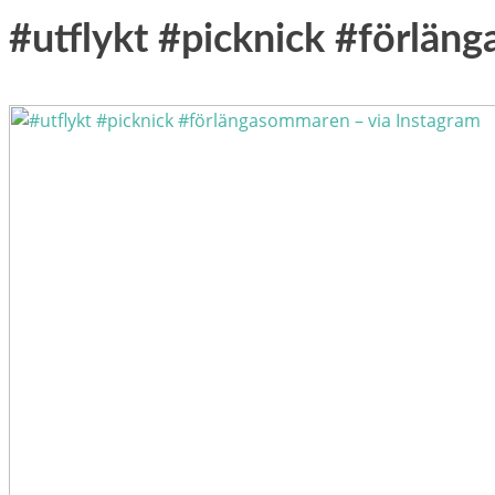
#utflykt #picknick #förlän