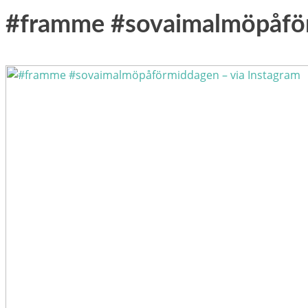
#framme #sovaimalmöpåför